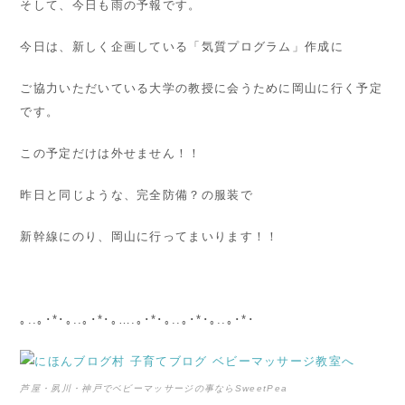
そして、今日も雨の予報です。
今日は、新しく企画している「気質プログラム」作成に
ご協力いただいている大学の教授に会うために岡山に行く予定
です。
この予定だけは外せません！！
昨日と同じような、完全防備？の服装で
新幹線にのり、岡山に行ってまいります！！
｡..｡･*･｡..｡･*･｡….｡･*･｡..｡･*･｡..｡･*･
芦屋・夙川・神戸でベビーマッサージの事ならSweetPea