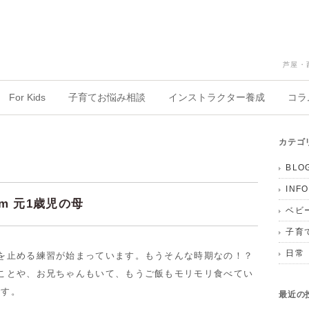
芦屋・
For Kids
子育てお悩み相談
インストラクター養成
コラ
カテゴ
BLO
INF
m 元1歳児の母
ベビ
子育
日常
を止める練習が始まっています。もうそんな時期なの！？
ことや、お兄ちゃんもいて、もうご飯もモリモリ食べてい
です。
最近の