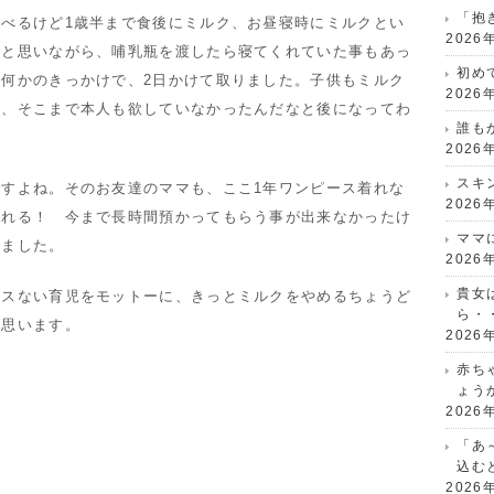
「抱
べるけど1歳半まで食後にミルク、お昼寝時にミルクとい
2026
…と思いながら、哺乳瓶を渡したら寝てくれていた事もあっ
初め
何かのきっかけで、2日かけて取りました。子供もミルク
2026
く、そこまで本人も欲していなかったんだなと後になってわ
誰も
2026
スキ
すよね。そのお友達のママも、ここ1年ワンピース着れな
2026
着れる！ 今まで長時間預かってもらう事が出来なかったけ
ママ
いました。
2026
貴女
レスない育児をモットーに、きっとミルクをやめるちょうど
ら・
と思います。
2026
赤ち
ょう
2026
「あ
込む
2026