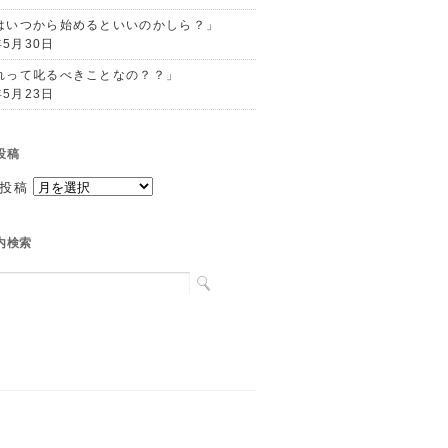
はいつから始めるといいのかしら？」
年5月30日
れって叱るべきことなの？？」
年5月23日
投稿
投稿
内検索