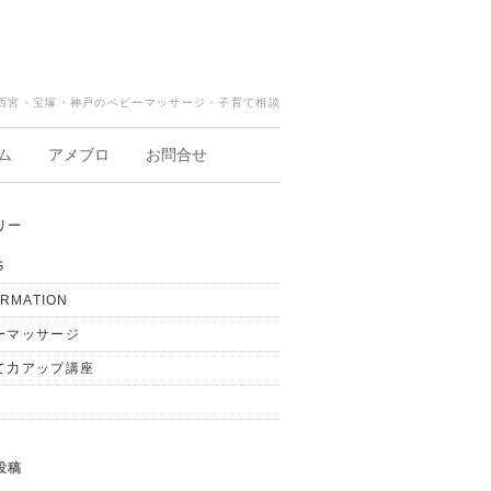
西宮・宝塚・神戸のベビーマッサージ・子育て相談
ム
アメブロ
お問合せ
リー
G
ORMATION
ーマッサージ
て力アップ講座
投稿