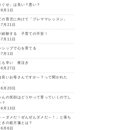
きぐせ」は良い？悪い？
年8月1日
ての育児に向けて「プレママレッスン」
年7月21日
が経験する 子育ての不安！
年7月11日
ンシップで心を育てる
年7月1日
にも辛い 夜泣き
年6月27日
は良いお母さんですか～？って聞かれた
・・
年6月20日
ゃんの笑顔はどうやって育っていくのでし
か？
年6月13日
～～ダメだ！ぜんぜんダメだ～！」と落ち
ときの処方箋とは？
年6月6日