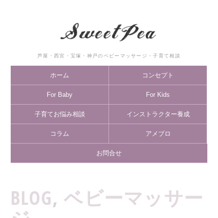
芦屋・西宮・宝塚・神戸のベビーマッサージ・子育て相談
ホーム
コンセプト
For Baby
For Kids
子育てお悩み相談
インストラクター養成
コラム
アメブロ
お問合せ
BLOG
,
ベビーマッサー
ジ