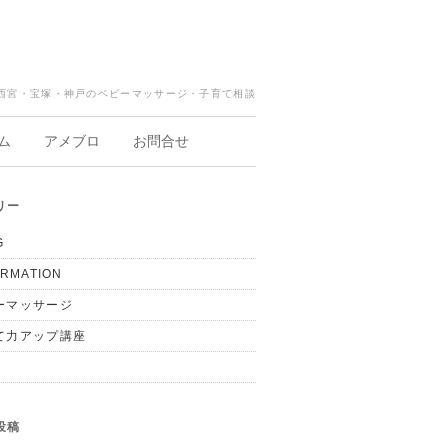
西宮・宝塚・神戸のベビーマッサージ・子育て相談
ム
アメブロ
お問合せ
リー
G
ORMATION
ーマッサージ
て力アップ講座
投稿