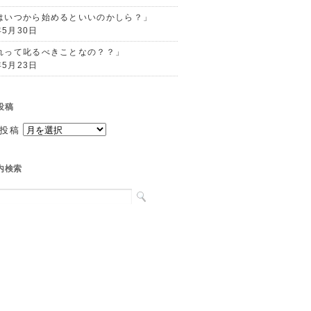
はいつから始めるといいのかしら？」
年5月30日
れって叱るべきことなの？？」
年5月23日
投稿
投稿
内検索