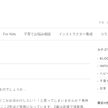
芦屋・
For Kids
子育てお悩み相談
インストラクター養成
コラ
カテゴ
BLO
INF
ベビ
子育
日常
るのでしょうか…
どこかお出かけしたい！！と思ってしまいませんか？春休
最近の
ここ2年ほど恒例になっています。2歳は近場で淡路島、