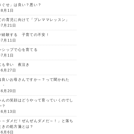
きぐせ」は良い？悪い？
年8月1日
ての育児に向けて「プレママレッスン」
年7月21日
が経験する 子育ての不安！
年7月11日
ンシップで心を育てる
年7月1日
にも辛い 夜泣き
年6月27日
は良いお母さんですか～？って聞かれた
・・
年6月20日
ゃんの笑顔はどうやって育っていくのでし
か？
年6月13日
～～ダメだ！ぜんぜんダメだ～！」と落ち
ときの処方箋とは？
年6月6日