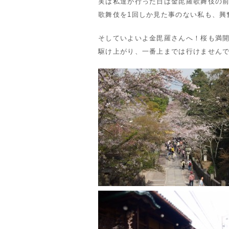
実は私達が行った日は金毘羅歌舞伎の
歌舞伎を1回しか見た事のない私も、興
そしていよいよ金毘羅さんへ！桜も満
駆け上がり、一番上までは行けません