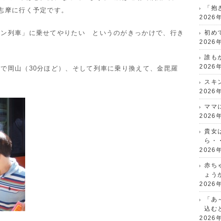
「抱
志摩に行く予定です。
2026
マン列車」に乗せてやりたい というのがきっかけで、行き
初め
2026
誰も
2026
で岡山（30分ほど）、そして列車に乗り換えて、金毘羅
スキ
2026
ママ
2026
貴女
ら・
2026
赤ち
ょう
2026
「あ
込む
2026