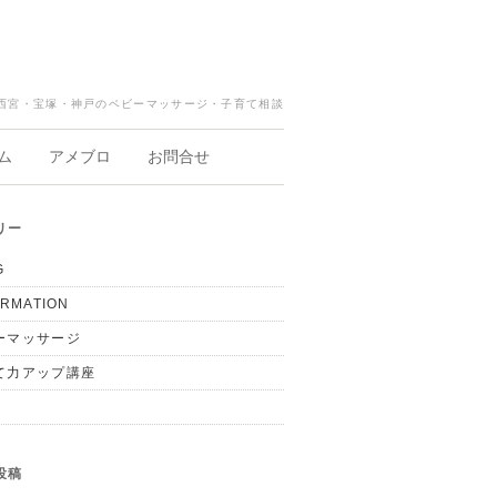
西宮・宝塚・神戸のベビーマッサージ・子育て相談
ム
アメブロ
お問合せ
リー
G
ORMATION
ーマッサージ
て力アップ講座
投稿