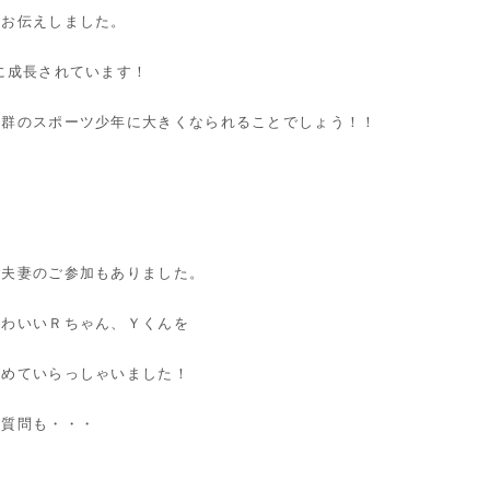
しお伝えしました。
に成長されています！
抜群のスポーツ少年に大きくなられることでしょう！！
ご夫妻のご参加もありました。
かわいいＲちゃん、Ｙくんを
がめていらっしゃいました！
な質問も・・・