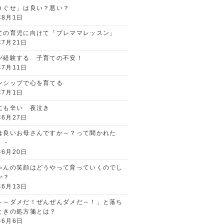
きぐせ」は良い？悪い？
年8月1日
ての育児に向けて「プレママレッスン」
年7月21日
が経験する 子育ての不安！
年7月11日
ンシップで心を育てる
年7月1日
にも辛い 夜泣き
年6月27日
は良いお母さんですか～？って聞かれた
・・
年6月20日
ゃんの笑顔はどうやって育っていくのでし
か？
年6月13日
～～ダメだ！ぜんぜんダメだ～！」と落ち
ときの処方箋とは？
年6月6日