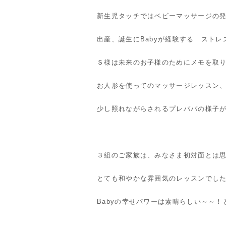
新生児タッチではベビーマッサージの
出産、誕生にBabyが経験する スト
Ｓ様は未来のお子様のためにメモを取
お人形を使ってのマッサージレッスン
少し照れながらされるプレパパの様子
３組のご家族は、みなさま初対面とは
とても和やかな雰囲気のレッスンでし
Babyの幸せパワーは素晴らしい～～