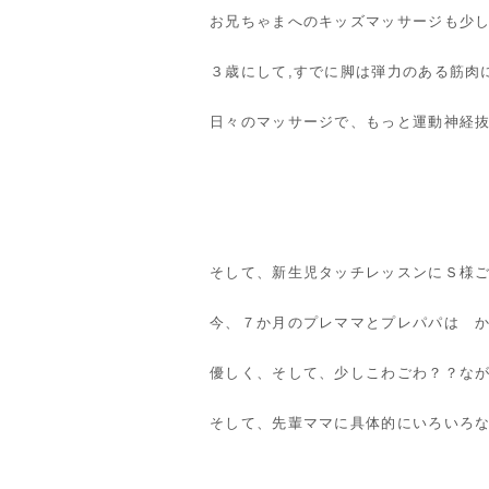
お兄ちゃまへのキッズマッサージも少
３歳にして,すでに脚は弾力のある筋肉
日々のマッサージで、もっと運動神経
そして、新生児タッチレッスンにＳ様
今、７か月のプレママとプレパパは 
優しく、そして、少しこわごわ？？な
そして、先輩ママに具体的にいろいろ