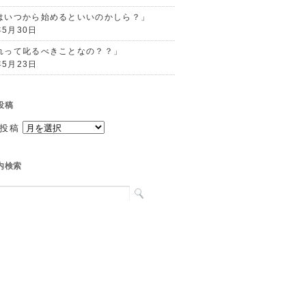
はいつから始めるといいのかしら？」
年5月30日
れって叱るべきことなの？？」
年5月23日
投稿
投稿
内検索