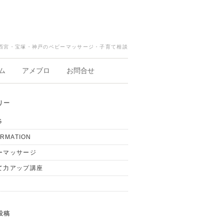
西宮・宝塚・神戸のベビーマッサージ・子育て相談
ム
アメブロ
お問合せ
リー
G
ORMATION
ーマッサージ
て力アップ講座
投稿