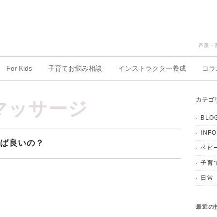
芦屋・
For Kids
子育てお悩み相談
インストラクター養成
コラ
マッサージ
カテゴ
BLO
INF
れば良いの？
ベビ
子育
日常
最近の