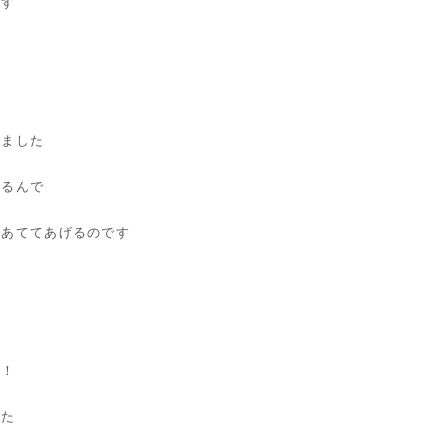
ます
いました
くるんで
とあててあげるのです
ト！
した