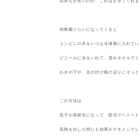
気持ちが良いのか、これはさせてくれ
幼稚園ぐらいになってくると
コンビニの氷をいつも冷凍庫に入れて
ビニールに氷をいれて、濡れタオルで
わきの下や、足の付け根の辺りにそっ
この方法は
息子が高校生になって 部活でヘトヘ
高熱を出した時にも効果がテキメンで