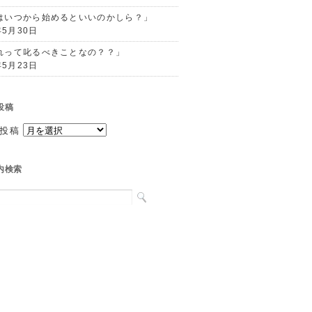
はいつから始めるといいのかしら？」
年5月30日
れって叱るべきことなの？？」
年5月23日
投稿
投稿
内検索