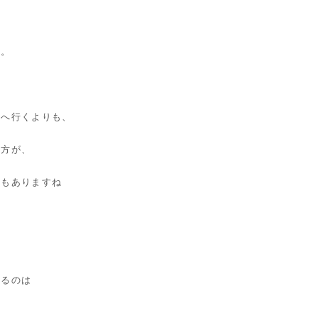
す。
院へ行くよりも、
た方が、
ともありますね
れるのは