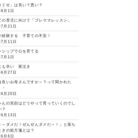
きぐせ」は良い？悪い？
年8月1日
ての育児に向けて「プレママレッスン」
年7月21日
が経験する 子育ての不安！
年7月11日
ンシップで心を育てる
年7月1日
にも辛い 夜泣き
年6月27日
は良いお母さんですか～？って聞かれた
・・
年6月20日
ゃんの笑顔はどうやって育っていくのでし
か？
年6月13日
～～ダメだ！ぜんぜんダメだ～！」と落ち
ときの処方箋とは？
年6月6日