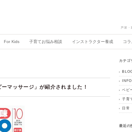
芦屋・
For Kids
子育てお悩み相談
インストラクター養成
コラ
カテゴ
BLO
INF
ベビーマッサージ」が紹介されました！
ベビ
子育
日常
最近の