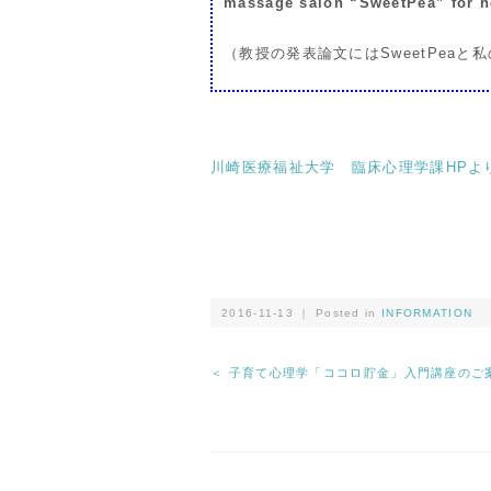
massage salon “SweetPea” for he
（教授の発表論文にはSweetPea
川崎医療福祉大学 臨床心理学課HPよ
2016-11-13 ｜ Posted in
INFORMATION
＜ 子育て心理学「ココロ貯金」入門講座のご