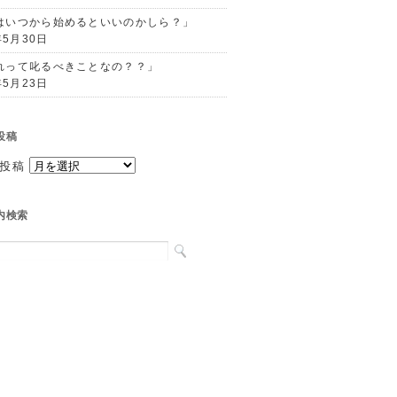
はいつから始めるといいのかしら？」
年5月30日
れって叱るべきことなの？？」
年5月23日
投稿
投稿
内検索