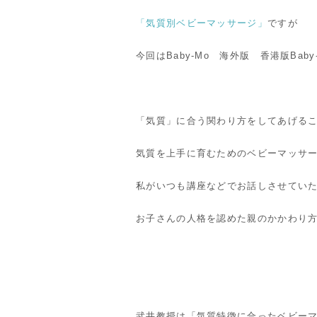
「気質別ベビーマッサージ」
ですが
今回はBaby-Mo 海外版 香港版Bab
「気質」に合う関わり方をしてあげる
気質を上手に育むためのベビーマッサ
私がいつも講座などでお話しさせてい
お子さんの人格を認めた親のかかわり
武井教授は「気質特徴に合ったベビー