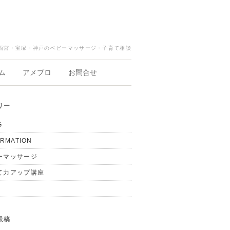
西宮・宝塚・神戸のベビーマッサージ・子育て相談
ム
アメブロ
お問合せ
リー
G
ORMATION
ーマッサージ
て力アップ講座
投稿