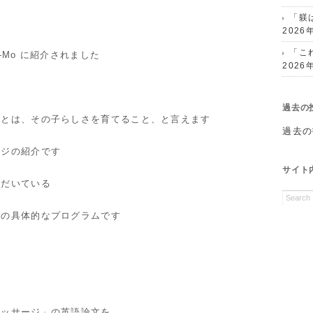
「躾
2026
「こ
y-Mo に紹介されました
2026
過去の
ことは、その子らしさを育てること、と言えます
過去の
ージの紹介です
サイト
ただいている
方の具体的なプログラムです
マッサージ」の英語論文を