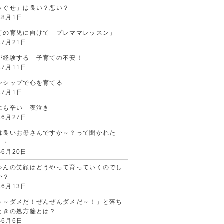
きぐせ」は良い？悪い？
年8月1日
ての育児に向けて「プレママレッスン」
年7月21日
が経験する 子育ての不安！
年7月11日
ンシップで心を育てる
年7月1日
にも辛い 夜泣き
年6月27日
は良いお母さんですか～？って聞かれた
・・
年6月20日
ゃんの笑顔はどうやって育っていくのでし
か？
年6月13日
～～ダメだ！ぜんぜんダメだ～！」と落ち
ときの処方箋とは？
年6月6日