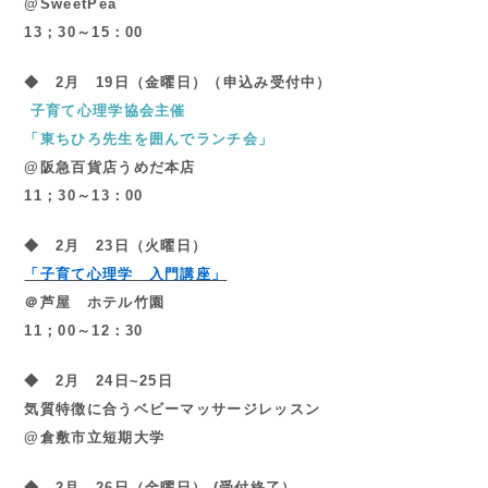
@SweetPea
13；30～15：00
◆ 2
月 19日（金曜日）（申込み受付中）
子育て心理学協会主催
「東ちひろ先生を囲んでランチ会」
@阪急百貨店うめだ本店
11；30～13：00
◆ 2
月 23日（火曜日）
「子育て心理学 入門講座」
＠芦屋 ホテル竹園
11；00～12：30
◆ 2
月 24日~25日
気質特徴に合うベビーマッサージレッスン
@倉敷市立短期大学
◆ 2
月 26日（金曜日） (受付終了）