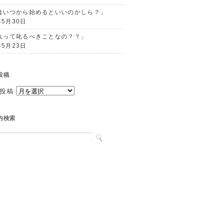
はいつから始めるといいのかしら？」
年5月30日
れって叱るべきことなの？？」
年5月23日
投稿
投稿
内検索