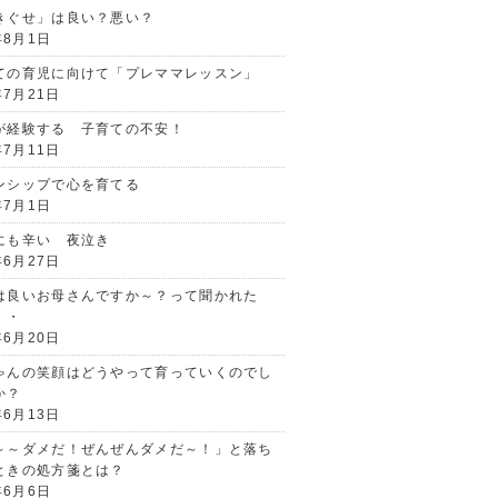
きぐせ」は良い？悪い？
年8月1日
ての育児に向けて「プレママレッスン」
年7月21日
が経験する 子育ての不安！
年7月11日
ンシップで心を育てる
年7月1日
にも辛い 夜泣き
年6月27日
は良いお母さんですか～？って聞かれた
・・
年6月20日
ゃんの笑顔はどうやって育っていくのでし
か？
年6月13日
～～ダメだ！ぜんぜんダメだ～！」と落ち
ときの処方箋とは？
年6月6日