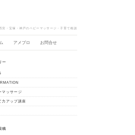
西宮・宝塚・神戸のベビーマッサージ・子育て相談
ム
アメブロ
お問合せ
リー
G
ORMATION
ーマッサージ
て力アップ講座
投稿